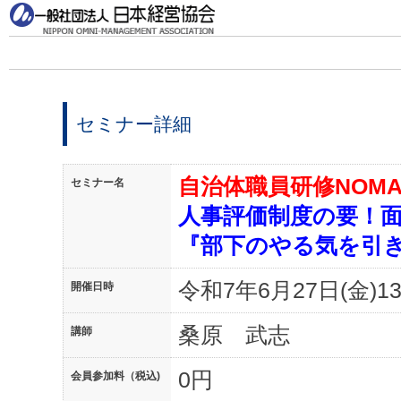
セミナー詳細
自治体職員研修NOM
セミナー名
人事評価制度の要！
『部下のやる気を引
令和7年6月27日(金)13:
開催日時
桑原 武志
講師
0円
会員参加料（税込)