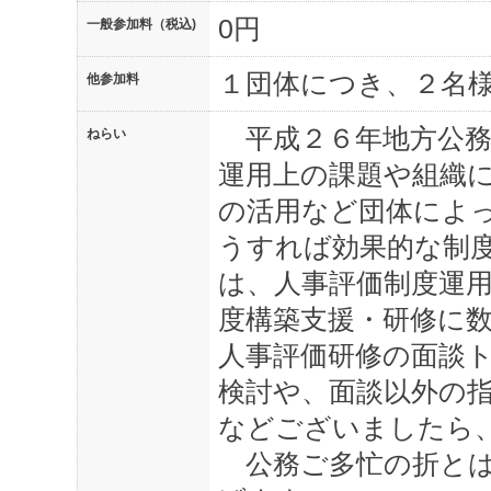
0円
一般参加料（税込)
１団体につき、２名
他参加料
平成２６年地方公務
ねらい
運用上の課題や組織
の活用など団体によ
うすれば効果的な制
は、人事評価制度運
度構築支援・研修に数
人事評価研修の面談
検討や、面談以外の
などございましたら
公務ご多忙の折とは