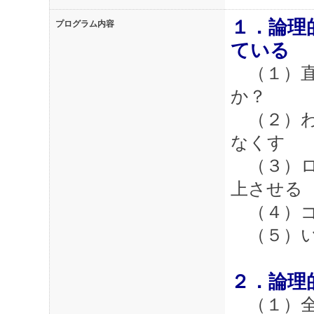
１．論理
プログラム内容
ている
（１）直
か？
（２）わ
なくす
（３）ロ
上させる
（４）ゴ
（５）い
２．論理
（１）全