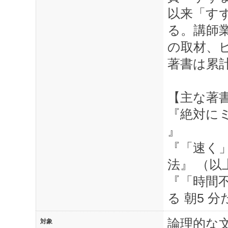
以来「す
る。講師
の取材、
著書は累計
【主な著
『絶対にミ
』
『「速く
法』 （以
『「時間
る 朝5 
論理的な
対象