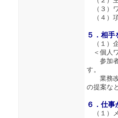
（２）主
（３）ワ
（４）項
５．相手
（１）企
＜個人ワ
参加者の
す。
業務改善
の提案な
６．仕事
（１）メ