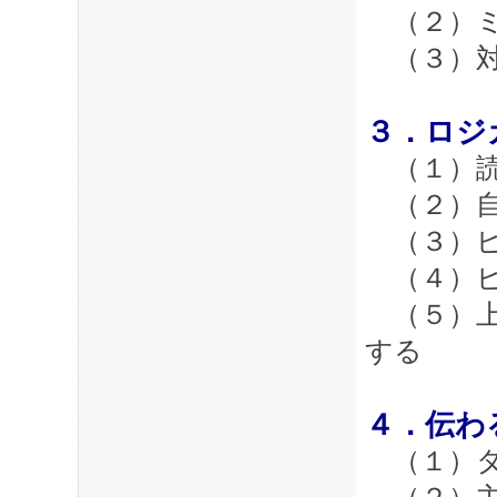
（２）ミ
（３）対
３．ロジ
（１）読
（２）自
（３）ピ
（４）ビ
（５）上
する
４．伝わ
（１）タ