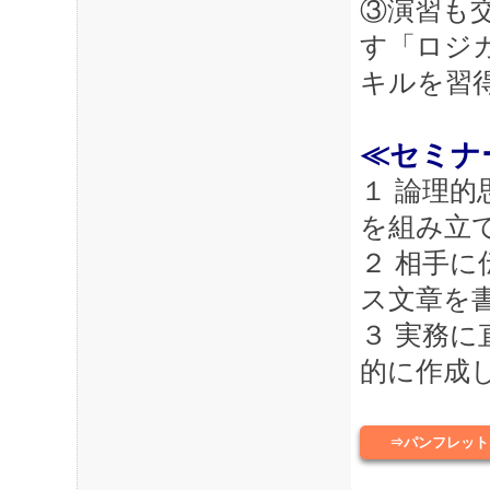
③演習も
す「ロジ
キルを習
≪セミナ
１ 論理
を組み立
２ 相手
ス文章を
３ 実務
的に作成
⇒パンフレット