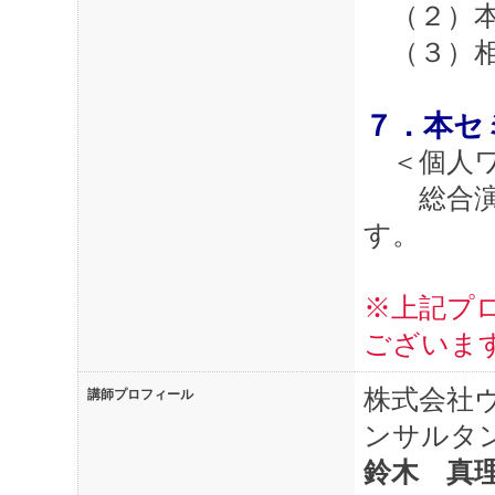
（２）本
（３）相
７．本セ
＜個人ワ
総合演習
す。
※上記プ
ございま
株式会社
講師プロフィール
ンサルタ
鈴木 真