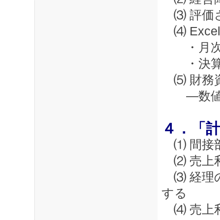
⑶ 評価
⑷ Exc
・月次報
・決算報
⑸ 財務
―数値の
４．「
⑴ 間接
⑵ 売上
⑶ 経理
する
⑷ 売上