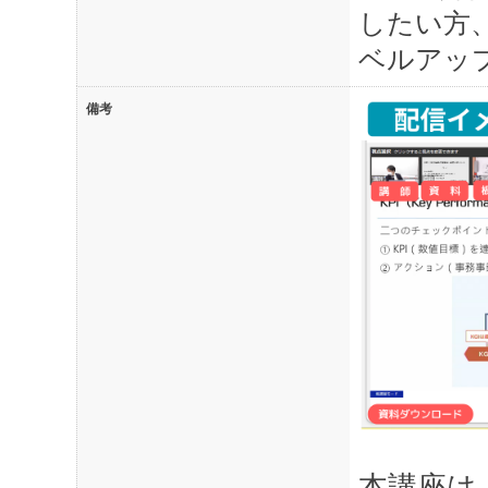
したい方
ベルアッ
備考
本講座は