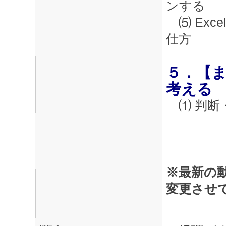
ンする
⑸ Exc
仕方
５．【
考える
⑴ 判断
※最新の
変更させ