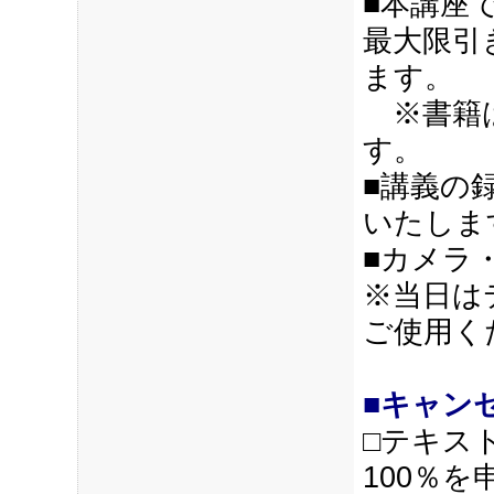
■本講座
最大限引き
ます。
※書籍は
す。
■講義の
いたしま
■カメラ
※当日は
ご使用く
■キャン
□テキス
100％