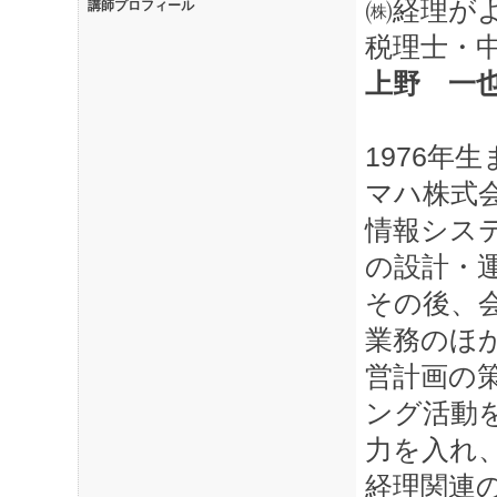
㈱経理が
講師プロフィール
税理士・
上野 一
1976年
マハ株式
情報シス
の設計・
その後、
業務のほ
営計画の
ング活動
力を入れ
経理関連