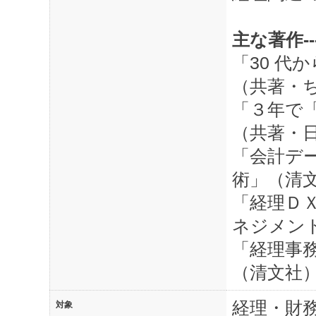
主な著作------
「30 代
（共著・
「３年で
（共著・
「会計デー
術」（清
「経理Ｄ
ネジメン
「経理事務
（清文社
経理・財
対象