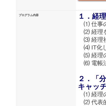
１．経
プログラム内容
⑴ 仕事
⑵ 経理
⑶ 経理
⑷ IT
⑸ 経理
⑹ 電帳法
２．「
キャッ
⑴ 経理
⑵ 代表