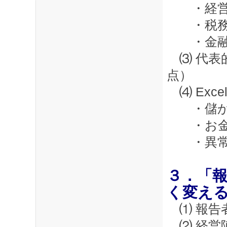
・経営
・税務
・金融
⑶ 代表
点）
⑷ Exc
・儲か
・お金
・異常
３．「
く変え
⑴ 報告
⑵ 経営