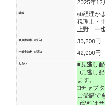
2025年12
㈱経理が
講師
税理士・
上野 一
35,200円
会員参加料（税込)
42,900円
一般参加料（税込)
■見逃し
ねらい
□見逃し
ます。
□チャプ
ご受講で
□資料は