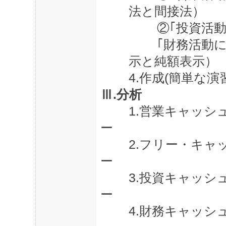
法と間接法）
②｢投資活
｢財務活動
示と純額表示）
4.
作成
(
簡単な演
Ⅲ
.
分析
1.
営業キャッシ
ー
2.
フリー・キャ
ー
3.
投資キャッシ
ー
4.
財務キャッシ