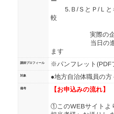
ー
5.
Ｂ
/
ＳとＰ
/
Ｌと
較
実際の
当日の進行に
ます
※パンフレット(PD
講師プロフィール
●地方自治体職員の方
対象
【お申込みの流れ】
備考
①このWEBサイト