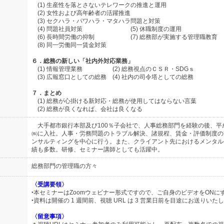
(1) 生産性を落とさないテレワークの推進と運用
(2) 女性および高年齢者の活躍推進
(3) セクハラ・パワハラ・マタハラ問題と対策
(4) 問題社員対策 (5) 休職制度の運用
(6) 長時間労働の抑制 (7) 総務部が実施する管理職教育
(8) 同一労働同一賃金対策
６．総務の新しい「社内外対応業務」
(1) 情報管理業務 (2) 総務視点のＣＳＲ・SDGｓ
(3) 広報窓口としての総務 (4) 社内の司令塔としての総務
７．まとめ
(1) 総務が心掛ける新対応・総務が使用してはならない言葉
(2) 総務が良くなれば、会社は良くなる
大手都市銀行本部及び100％子会社で、人事総務部門を経験の後、平
㈱に入社。人事・労務問題のトラブル解決、諸規程、賃金・評価制度の
ンサルティングを中心に行う。また、クライアント先におけるメンタル
績も多数。研修、セミナー講師としても活躍中。
総務部門の管理職の方々
〈受講要領〉
‣本セミナーはZoomウェビナー形式ですので、ご自身のビデオをONに
‣資料は開催の 1 週間前、視聴 URL は 3 営業日前を目途にお送りいた
〈留意事項〉