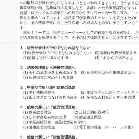
への取組みが遅れがちになりやすいともいわれてきました。そのような
事業継続計画、労務体制の見直しなど、多岐にわたる重要課題が次々に
新型コロナウイルス感染症への対応からテレワークが一気に進み、ニュ
作りも求められています。総務部門が本来のミッションを果たすために
がら、その機能強化に向けた諸課題への取組みを着実に実行していくこ
す。
本セミナーでは、総務マネージャーとしての役割と視点を確認し、さ
どの具体策を解説することで、今後の社内体制の見直しに役立てていた
１．総務が会社の中心でなければならない
(1)総務が会社の中心でなければならない (2)情報は総務が発信する
(3)情報は総務に集約される (4)これからの総務とは
２．結果処理型から未来展望型へ
(1) 会社の基本理念を再構築する (2) 結果処理型から未来展望型へ
(3) 総務部長に求められる資質
３．中長期で取り組む総務の課題
(1) 本社機能の強化 (2) 施設管理とは違うファシリティ
(3) 風土改革につなげる業務改革 (4) 多様な人材を活かす人事管理
４．総務の新しい「経営管理業務」
(1) 株主総会対策 (2) 反社会的組織対策
(3) 知的財産所有権の管理 (4) 競業避止問題
(5) 事業継続計画（感染症対策を含む）
(6) 健康経営の推進 (7) 電子化の推進（ペーパーレス化）
５．総務の新しい「労務管理業務」