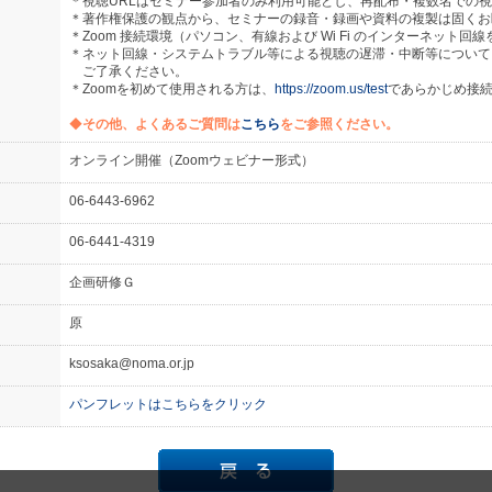
＊視聴URLはセミナー参加者のみ利用可能とし、再配布・複数名での
＊著作権保護の観点から、セミナーの録音・録画や資料の複製は固くお
＊Zoom 接続環境（パソコン、有線および Wi Fi のインターネット
＊ネット回線・システムトラブル等による視聴の遅滞・中断等について
ご了承ください。
＊Zoomを初めて使用される方は、
https://zoom.us/test
であらかじめ接
◆
その他、よくあるご質問は
こちら
をご参照ください。
オンライン開催（Zoomウェビナー形式）
06-6443-6962
06-6441-4319
企画研修Ｇ
原
ksosaka@noma.or.jp
パンフレットはこちらをクリック