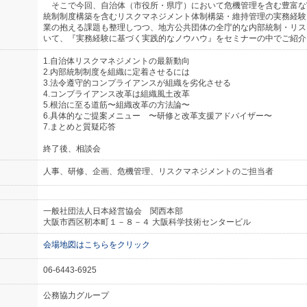
そこで今回、自治体（市役所・県庁）において危機管理を含む豊富な
統制制度構築を含むリスクマネジメント体制構築・維持管理の実務経験
業の抱える課題も整理しつつ、地方公共団体の全庁的な内部統制・リス
いて、『実務経験に基づく実践的なノウハウ』をセミナーの中でご紹介
1.自治体リスクマネジメントの最新動向
2.内部統制制度を組織に定着させるには
3.法令遵守的コンプライアンスが組織を劣化させる
4.コンプライアンス改革は組織風土改革
5.根治に至る道筋〜組織改革の方法論〜
6.具体的なご提案メニュー 〜研修と改革支援アドバイザー〜
7.まとめと質疑応答
終了後、相談会
人事、研修、企画、危機管理、リスクマネジメントのご担当者
一般社団法人日本経営協会 関西本部
大阪市西区靭本町１－８－４ 大阪科学技術センタービル
会場地図はこちらをクリック
06-6443-6925
公務協力グループ