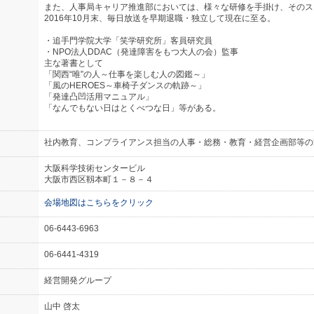
また、人事局キャリア推進部においては、様々な研修を手掛け、そのス
2016年10月末、毎日放送を早期退職・独立して現在に至る。
・追手門学院大学「笑学研究所」客員研究員
・NPO法人DDAC（発達障害をもつ大人の会）監事
主な著書として
「関西“唯”の人～仕事を楽しむ人の図鑑～」
「風のHEROES～車椅子ダンスの軌跡～」
「発達凸凹活用マニュアル」
「なんでもない日はとくべつな日」等がある。
社内教育、コンプライアンス担当の人事・総務・教育・経営企画部等の
大阪科学技術センタービル
大阪市西区靱本町１－８－４
会場地図はこちらをクリック
06-6443-6963
06-6441-4319
経営開発グループ
山中 啓太