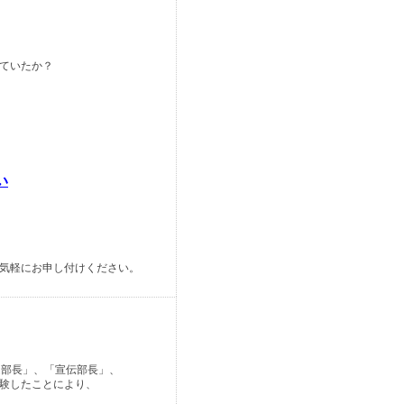
ていたか？
い
気軽にお申し付けください。
道部長」、「宣伝部長」、
験したことにより、