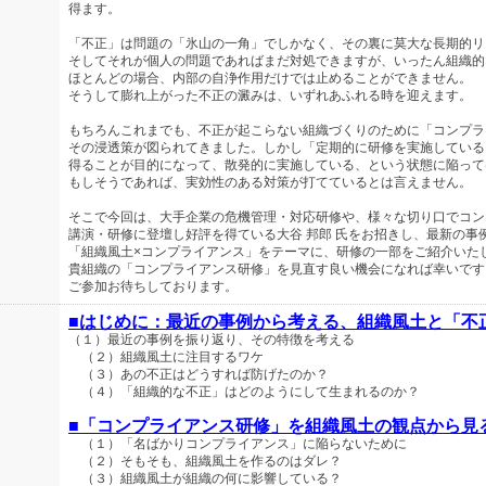
得ます。
「不正」は問題の「氷山の一角」でしかなく、その裏に莫大な長期的リ
そしてそれが個人の問題であればまだ対処できますが、いったん組織的
ほとんどの場合、内部の自浄作用だけでは止めることができません。
そうして膨れ上がった不正の澱みは、いずれあふれる時を迎えます。
もちろんこれまでも、不正が起こらない組織づくりのために「コンプラ
その浸透策が図られてきました。しかし「定期的に研修を実施している
得ることが目的になって、散発的に実施している、という状態に陥って
もしそうであれば、実効性のある対策が打てているとは言えません。
そこで今回は、大手企業の危機管理・対応研修や、様々な切り口でコン
講演・研修に登壇し好評を得ている大谷 邦郎 氏をお招きし、最新の事
「組織風土×コンプライアンス」をテーマに、研修の一部をご紹介いた
貴組織の「コンプライアンス研修」を見直す良い機会になれば幸いです
ご参加お待ちしております。
■はじめに：最近の事例から考える、組織風土と「不
（１）最近の事例を振り返り、その特徴を考える
（２）組織風土に注目するワケ
（３）あの不正はどうすれば防げたのか？
（４）「組織的な不正」はどのようにして生まれるのか？
■「コンプライアンス研修」を組織風土の観点から見
（１）「名ばかりコンプライアンス」に陥らないために
（２）そもそも、組織風土を作るのはダレ？
（３）組織風土が組織の何に影響している？