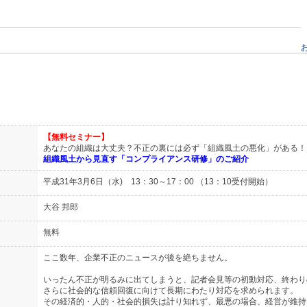
【無料セミナー】
あなたの組織は大丈夫？不正の裏には必ず「組織風土の悪化」がある！
組織風土から見直す「コンプライアンス研修」のご紹介
平成31年3月6日（水) 13：30～17：00 （13：10受付開始）
大谷 邦郎
無料
ここ数年、企業不正のニュースが後を絶ちません。
いったん不正が明るみに出てしまうと、記者会見等の初動対応、終わり
さらに社会的な信頼回復に向けて長期にわたり対応を求められます。
その経済的・人的・社会的損失は計り知れず、最悪の場合、経営が維持