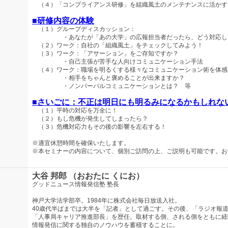
（４）「コンプライアンス研修」を組織風土のメンテナンスに活かす
■研修内容の体験
（１）グループディスカッション：
・あなたが「あの大学」の広報担当者だったら、どう対応し
（２）ワーク：自社の「組織風土」をチェックしてみよう！
（３）ワーク：「アサーション」をご存知ですか？
・自己主張が苦手な人向けコミュニケーション手法
（４）ワーク：職場を明るくする様々なコミュニケーション術を体感
・相手をちゃんと褒めることが出来ますか？
・ノンバーバルコミュニケーションとは？ 等
■さいごに：不正は明日にも明るみになるかもしれな
（１）平時の対応を万全に！
（２）もし危機が発生してしまったら？
（３）危機対応力もその後の影響を左右する！
※適宜休憩時間を確保いたします。
※本セミナーの内容について、個別ご訪問の上、ご説明も可能です。お
大谷 邦郎 （おおたに くにお）
グッドニュース情報発信塾 塾長
神戸大学法学部卒。1984年に株式会社毎日放送入社。
40歳代半ばまでは大半を「記者」として過ごす。その後、「ラジオ報
「人事局キャリア推進部長」を歴任。取材する側、される側をともに経
情報発信に関する独自のノウハウを蓄積することに。