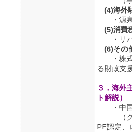
（事業
(4)海
・源泉税
(5)消
・リバ
(6)そ
・株式取
る財政支
３．海外
ト解説）
・中国、
（グルー
PE認定