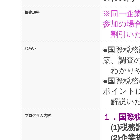
※同一企業
他参加料
参加の場合
割引いた
●国際税
ねらい
築、調査
わかりや
●国際税
ポイント
解説いた
１．国際
プログラム内容
(1)税
(2)企