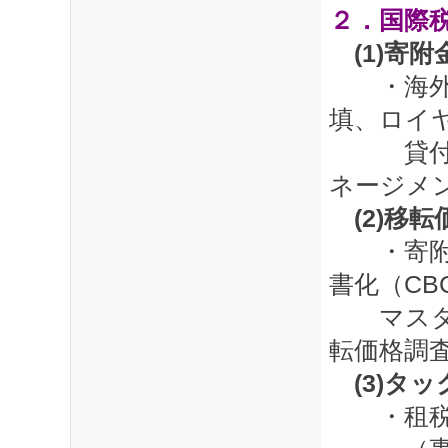
２．国際
(1)寄
・海外子
填、ロイ
貸付金金
ネージメ
(2)移
・寄附金
書化（CB
マスター
転価格調
(3)タ
・租税負