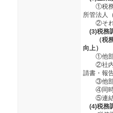
①税務署
所管法人
②それぞ
(3)税
（税務コ
向上）
①他部
②社内資
請書・報
③他部署
④同時事
⑤連結納
(4)税