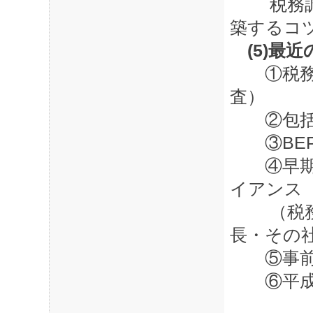
税務調査
築するコ
(5)最
①税務調
査）
②包括
③BEP
④早期開
イアンス
（税務C
長・その
⑤事前ル
⑥平成2