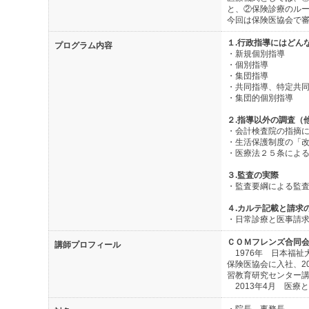
と、②保険診療のル
今回は保険医協会で
１.行政指導にはどん
プログラム内容
・新規個別指導
・個別指導
・集団指導
・共同指導、特定共
・集団的個別指導
２.指導以外の調査（
・会計検査院の指摘
・生活保護制度の「
・医療法２５条によ
３.監査の実際
・監査要綱による監
４.カルテ記載と請求
・日常診療と医事請
ＣＯＭフレンズ合同
講師プロフィール
1976年 日本福祉
保険医協会に入社、2
習教育研究センター
2013年4月 医療