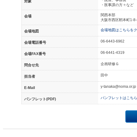
・院長、事務長
対象
・医事課の方々など
関西本部
会場
大阪市西区靭本町1-8
会場地図はこちらを
会場地図
06-6443-6962
会場電話番号
06-6441-4319
会場FAX番号
企画研修Ｇ
問合せ先
田中
担当者
y-tanaka@noma.or.jp
E-Mail
パンフレットはこち
パンフレット(PDF)