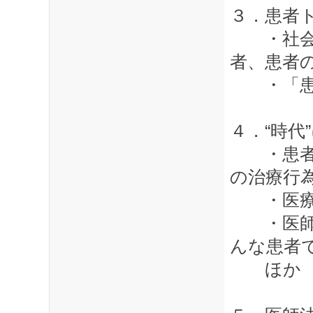
３．患者ト
・社会情
者、患者
・「患者
４．“時代
・患者に
の治療行
・医療
・医師は
んな患者
ほか