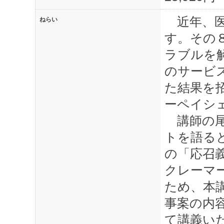
近年、医
ねらい
す。その
ラブルを
のサービ
た結果を
ーペイシ
講師の尾
トを語る
の「応召
クレーマ
ため、本
事案の内
て講義い