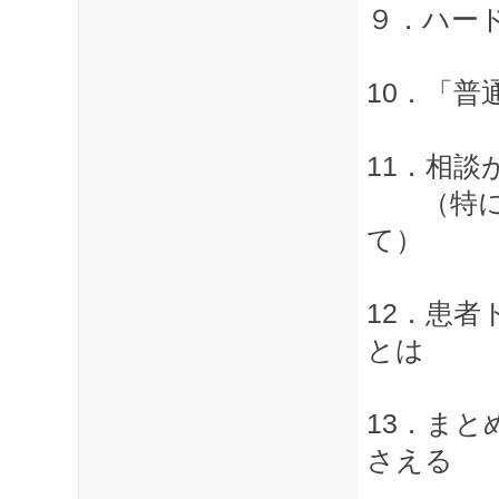
９．ハー
10．「普
11．相
（特に精
て）
12．患者
とは
13．ま
さえる