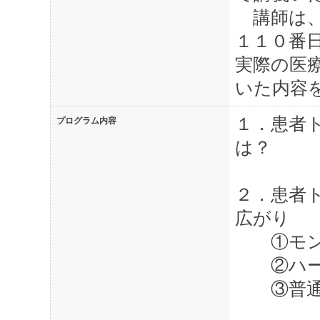
講師は、
１１０番
実際の医
いた内容
１．患者
プログラム内容
は？
２．患者
広がり
①モン
②ハー
③普通