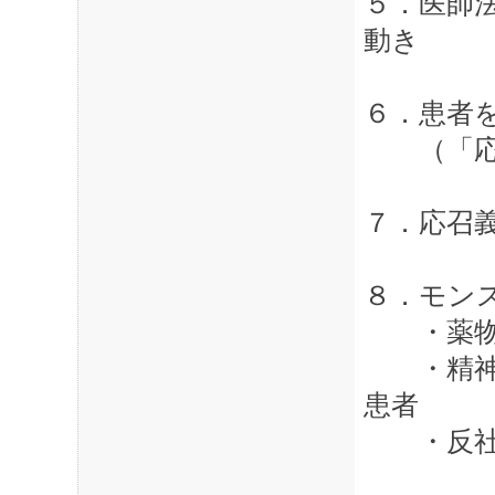
５．医師
動き
６．患者
（「応召
７．応召
８．モン
・薬物依
・精神に
患者
・反社