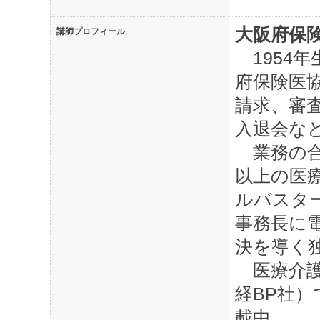
大阪府保
講師プロフィール
1954年
府保険医
請求、審
入退会な
業務の合
以上の医
ルバスタ
事務長に
決を導く
医療介護
経BP社
載中。