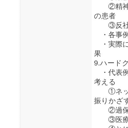
②精神に
の患者
③反社
・各事例
・実際に
果
9.ハード
・代表例
考える
①ネット
振りかざ
②過保護
③医療費