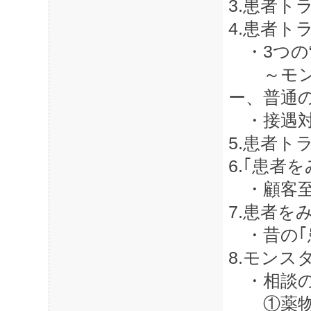
3.患者ト
4.患者ト
・3つの“
～モンス
ー、普通
・接遇対
5.患者ト
6.｢患者
・顧客至
7.患者を
・昔の｢
8.モン
・相談の
①薬物依