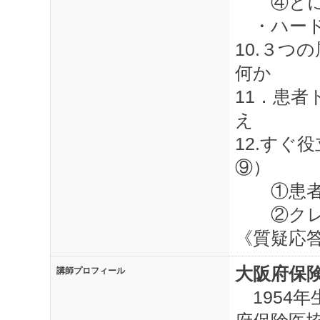
④とにか
・ハード
10.３
何か
11．患者
え
12.すぐ
⑨）
①患者・
②クレ
《質疑応
大阪府保
講師プロフィール
1954年