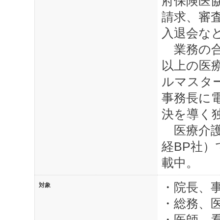
府保険医
請求、審
入退会な
業務の合
以上の医
ルマスタ
事務長に
決を導く
医療介護
経BP社
載中。
・院長、
対象
・総務、
・医師、